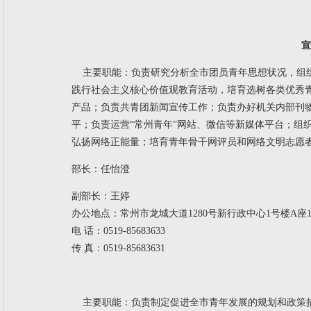
宣
主要职能：
负责研究分析全市团员青年思想状况，组
践行社会主义核心价值观教育活动，培育选树各类优秀
产品；负责共青团新闻宣传工作；负责办好机关内部刊
平；负责运营“常州青年”网站、微信等新媒体平台；组
弘扬网络正能量；培育青年骨干网评员和网络文明志愿
部长：
任怡澄
副部长：王婷
办公地点：常州市龙城大道1280号新行政中心1号楼A座14
电 话：0519-85683633
传 真：0519-85683631
主要职能：负责制定促进全市青年发展的规划和政策措