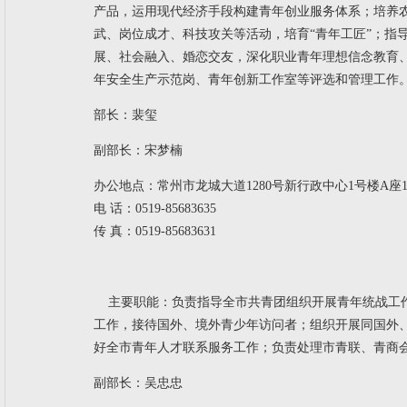
产品，运用现代经济手段构建青年创业服务体系；培养农
武、岗位成才、科技攻关等活动，培育“青年工匠”；指
展、社会融入、婚恋交友，深化职业青年理想信念教育
年安全生产示范岗、青年创新工作室等评选和管理工作
部长：
裴玺
副部长：宋梦楠
办公地点：常州市龙城大道1280号新行政中心1号楼A座14
电 话：0519-85683635
传 真：0519-85683631
主要职能：
负责指导全市共青团组织开展青年统战工
工作，接待国外、境外青少年访问者；组织开展同国外
好全市青年人才联系服务工作；负责处理市青联、青商
副部长：
吴忠忠