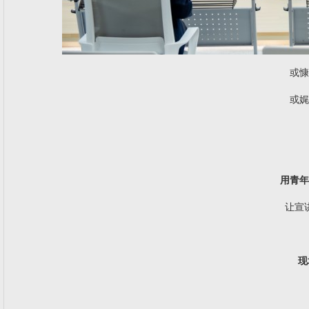
或慷
或娓
用青年
让宣
现