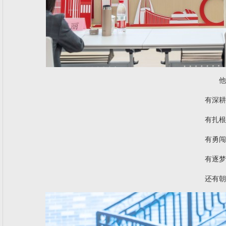
他
有深耕
有扎根
有勇闯
有逐梦
还有朝