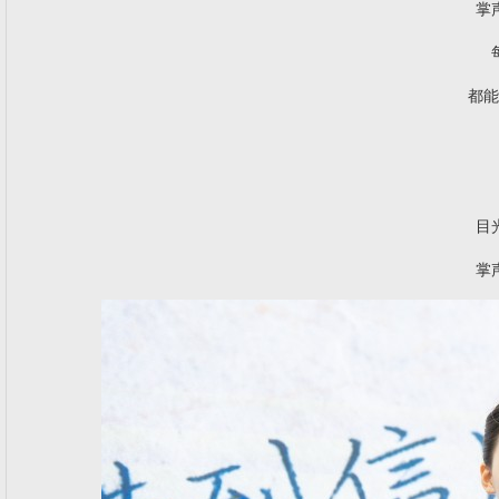
掌
都能
目
掌