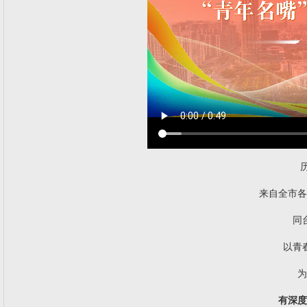
来自全市各
同
以青
为
有深度