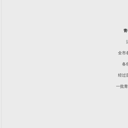
青
全市
各
经过
一批青