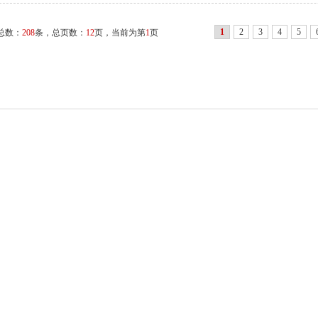
1
2
3
4
5
总数：
208
条，总页数：
12
页，当前为第
1
页