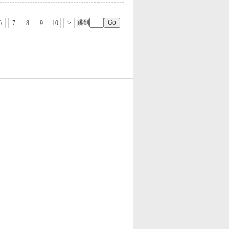
跳到
6
7
8
9
10
>